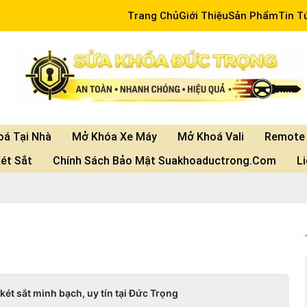
Trang Chủ
Giới Thiệu
Sản Phẩm
Tin T
á Tại Nhà
Mở Khóa Xe Máy
Mở Khoá Vali
Remote 
ét Sắt
Chính Sách Bảo Mật Suakhoaductrong.com
L
ét sắt minh bạch, uy tín tại Đức Trọng