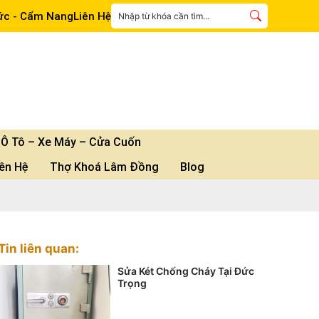
ức - Cẩm Nang
Liên Hệ
Ô Tô – Xe Máy – Cửa Cuốn
iên Hệ
Thợ Khoá Lâm Đồng
Blog
Tin liên quan:
Sửa Két Chống Cháy Tại Đức
Trọng