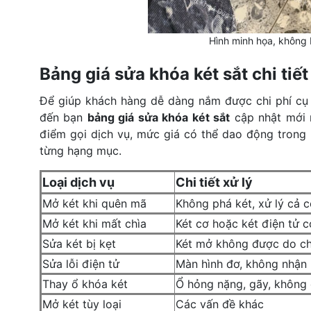
Hình minh họa, không
Bảng giá sửa khóa két sắt chi tiế
Để giúp khách hàng dễ dàng nắm được chi phí cụ 
đến bạn
bảng giá sửa khóa két sắt
cập nhật mới n
điểm gọi dịch vụ, mức giá có thể dao động trong k
từng hạng mục.
Loại dịch vụ
Chi tiết xử lý
Mở két khi quên mã
Không phá két, xử lý cả c
Mở két khi mất chìa
Két cơ hoặc két điện tử c
Sửa két bị kẹt
Két mở không được do ch
Sửa lỗi điện tử
Màn hình đơ, không nhận
Thay ổ khóa két
Ổ hỏng nặng, gãy, không
Mở két tùy loại
Các vấn đề khác