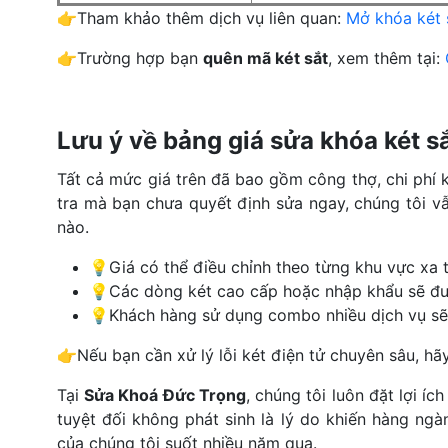
👉Tham khảo thêm dịch vụ liên quan:
Mở khóa két 
👉Trường hợp bạn
quên mã két sắt
, xem thêm tại:
Lưu ý về bảng giá sửa khóa két s
Tất cả mức giá trên đã bao gồm công thợ, chi phí k
tra mà bạn chưa quyết định sửa ngay, chúng tôi vẫ
nào.
💡Giá có thể điều chỉnh theo từng khu vực xa 
💡Các dòng két cao cấp hoặc nhập khẩu sẽ đượ
💡Khách hàng sử dụng combo nhiều dịch vụ sẽ
👉Nếu bạn cần xử lý lỗi két điện tử chuyên sâu, h
Tại
Sửa Khoá Đức Trọng
, chúng tôi luôn đặt lợi í
tuyệt đối không phát sinh là lý do khiến hàng ngà
của chúng tôi suốt nhiều năm qua.