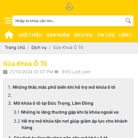
GIỚI THIỆU
SẢN PHẨM
DỊCH VỤ
TIN TỨC
LIÊN HỆ
Trang chủ
Dịch vụ
Sửa Khoá Ô Tô
Sửa Khoá Ô Tô
21/10/2024 01:07 PM
935 Lượt xem
Những thắc mắc phổ biến khi hỗ trợ mở khóa ô tô
Mở khóa ô tô tại Đức Trọng, Lâm Đồng
Những lo lắng thường gặp khi bị khóa ngoài xe
Hỗ trợ mở khóa tận nơi giúp giảm áp lực cho khách
hàng
Các tình huống thường gặp cần mở khóa ô tô