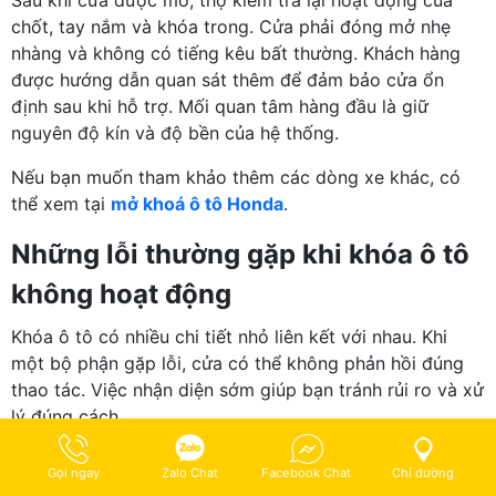
Sau khi cửa được mở, thợ kiểm tra lại hoạt động của
chốt, tay nắm và khóa trong. Cửa phải đóng mở nhẹ
nhàng và không có tiếng kêu bất thường. Khách hàng
được hướng dẫn quan sát thêm để đảm bảo cửa ổn
định sau khi hỗ trợ. Mối quan tâm hàng đầu là giữ
nguyên độ kín và độ bền của hệ thống.
Nếu bạn muốn tham khảo thêm các dòng xe khác, có
thể xem tại
mở khoá ô tô Honda
.
Những lỗi thường gặp khi khóa ô tô
không hoạt động
Khóa ô tô có nhiều chi tiết nhỏ liên kết với nhau. Khi
một bộ phận gặp lỗi, cửa có thể không phản hồi đúng
thao tác. Việc nhận diện sớm giúp bạn tránh rủi ro và xử
lý đúng cách.
Remote yếu pin hoặc hết pin đột
Gọi ngay
Zalo Chat
Facebook Chat
Chỉ đường