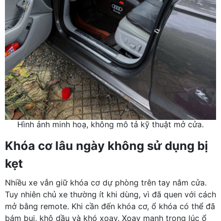
Hình ảnh minh hoạ, không mô tả kỹ thuật mở cửa.
Khóa cơ lâu ngày không sử dụng bị
kẹt
Nhiều xe vẫn giữ khóa cơ dự phòng trên tay nắm cửa.
Tuy nhiên chủ xe thường ít khi dùng, vì đã quen với cách
mở bằng remote. Khi cần đến khóa cơ, ổ khóa có thể đã
bám bụi, khô dầu và khó xoay. Xoay mạnh trong lúc ổ