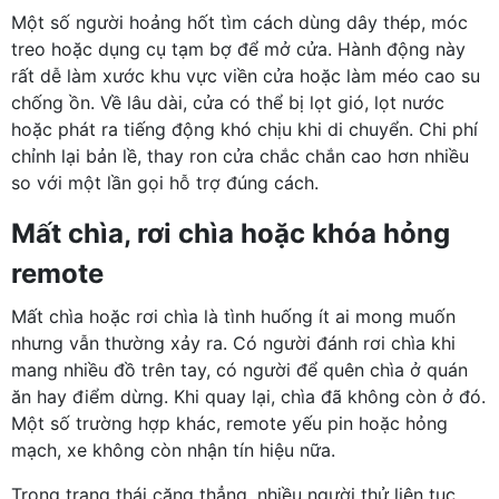
Một số người hoảng hốt tìm cách dùng dây thép, móc
treo hoặc dụng cụ tạm bợ để mở cửa. Hành động này
rất dễ làm xước khu vực viền cửa hoặc làm méo cao su
chống ồn. Về lâu dài, cửa có thể bị lọt gió, lọt nước
hoặc phát ra tiếng động khó chịu khi di chuyển. Chi phí
chỉnh lại bản lề, thay ron cửa chắc chắn cao hơn nhiều
so với một lần gọi hỗ trợ đúng cách.
Mất chìa, rơi chìa hoặc khóa hỏng
remote
Mất chìa hoặc rơi chìa là tình huống ít ai mong muốn
nhưng vẫn thường xảy ra. Có người đánh rơi chìa khi
mang nhiều đồ trên tay, có người để quên chìa ở quán
ăn hay điểm dừng. Khi quay lại, chìa đã không còn ở đó.
Một số trường hợp khác, remote yếu pin hoặc hỏng
mạch, xe không còn nhận tín hiệu nữa.
Trong trạng thái căng thẳng, nhiều người thử liên tục,