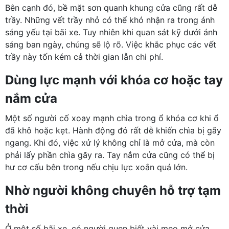
Bên cạnh đó, bề mặt sơn quanh khung cửa cũng rất dễ
trầy. Những vết trầy nhỏ có thể khó nhận ra trong ánh
sáng yếu tại bãi xe. Tuy nhiên khi quan sát kỹ dưới ánh
sáng ban ngày, chúng sẽ lộ rõ. Việc khắc phục các vết
trầy này tốn kém cả thời gian lẫn chi phí.
Dùng lực mạnh với khóa cơ hoặc tay
nắm cửa
Một số người cố xoay mạnh chìa trong ổ khóa cơ khi ổ
đã khô hoặc kẹt. Hành động đó rất dễ khiến chìa bị gãy
ngang. Khi đó, việc xử lý không chỉ là mở cửa, mà còn
phải lấy phần chìa gãy ra. Tay nắm cửa cũng có thể bị
hư cơ cấu bên trong nếu chịu lực xoắn quá lớn.
Nhờ người không chuyên hỗ trợ tạm
thời
Ở một số bãi xe, có người quen biết vài mẹo mở cửa