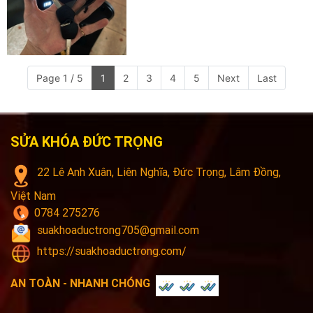
Page 1 / 5
1
2
3
4
5
Next
Last
SỬA KHÓA ĐỨC TRỌNG
22 Lê Anh Xuân, Liên Nghĩa, Đức Trọng, Lâm Đồng,
Việt Nam
0784 275276
suakhoaductrong705@gmail.com
https://suakhoaductrong.com/
AN TOÀN - NHANH CHÓNG